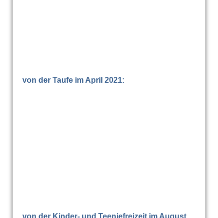
WhatsApp Image 2021-07-11 at 14.50.11
WhatsApp Image 2021-07-11 at 14.18.40
IMG-20210928-WA0000
von der Taufe im April 2021:
IMG-20210425-WA0034
IMG-20210425-WA0037
IMG-20210425-WA0047
IMG-20210425-WA0040
von der Kinder- und Teeniefreizeit im August