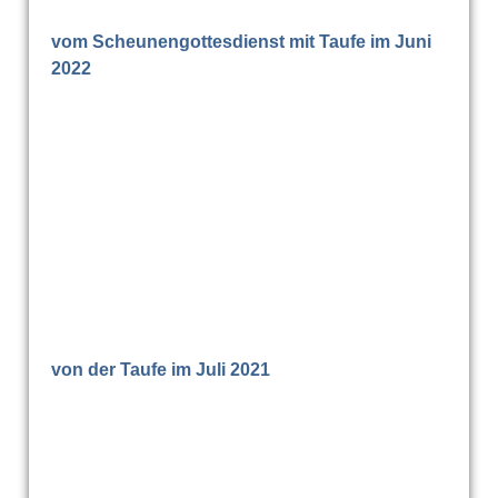
vom Scheunengottesdienst mit Taufe im Juni
2022
Begrüßung
Kinderlobrpeis
Lobpreisgruppe
von der Taufe im Juli 2021
WhatsApp Image 2021-07-11 at 10.52.54 (1)