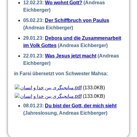
12.02.23:
Wo wohnt Gott?
(Andreas
Eichberger)
05.02.23:
Der Schiffbruch von Paulus
(Andreas Eichberger)
29.01.23:
Debora und die Zusammenarbeit
im Volk Gottes
(Andreas Eichberger)
22.01.23:
Was Jesus jetzt macht
(Andreas
Eichberger)
in Farsi übersetzt von Schwester Mahsa:
میانجیگری بین خدا و انسان.pdf
(133.0KB)
میانجیگری بین خدا و انسان.pdf
(133.0KB)
08.01.23:
Du bist der Gott, der mich sieht
(Jahreslosung, Andreas Eichberger)