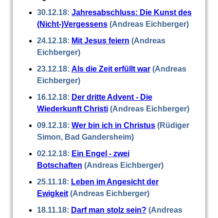
30.12.18:
Jahresabschluss: Die Kunst des
(Nicht-)Vergessens
(Andreas Eichberger)
24.12.18:
Mit Jesus feiern
(Andreas
Eichberger)
23.12.18:
Als die Zeit erfüllt war
(Andreas
Eichberger)
16.12.18:
Der dritte Advent - Die
Wiederkunft Christi
(Andreas Eichberger)
09.12.18:
Wer bin ich in Christus
(Rüdiger
Simon, Bad Gandersheim)
02.12.18:
Ein Engel - zwei
Botschaften
(Andreas Eichberger)
25.11.18:
Leben im Angesicht der
Ewigkeit
(Andreas Eichberger)
18.11.18:
Darf man stolz sein?
(Andreas