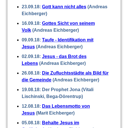
23.09.18:
Gott kann nicht alles
(Andreas
Eichberger)
16.09.18:
Gottes Sicht von seinem
Volk
(Andreas Eichberger)
09.09.18:
Taufe - Identifikation mit
Jesus
(Andreas Eichberger)
02.09.18:
Jesus - das Brot des
Lebens
(Andreas Eichberger)
26.08.18:
Die Zufluchtsstädte als Bild für
die Gemeinde
(Andreas Eichberger)
19.08.18: Der Prophet Jona (Vitali
Lischinski, Bega-Dörentrup)
12.08.18:
Das Lebensmotto von
Jesus
(Marit Eichberger)
05.08.18:
Behalte Jesus im